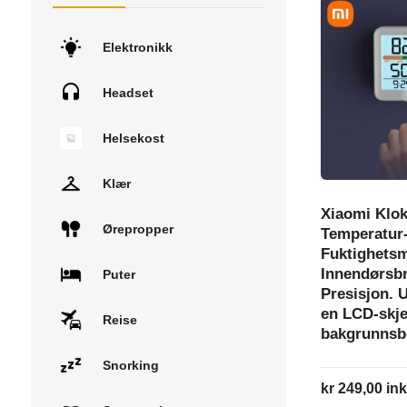
Elektronikk
Headset
Helsekost
Klær
Xiaomi Klo
Ørepropper
Temperatur
Fuktighetsm
Innendørsb
Puter
Presisjon. 
en LCD-skj
Reise
bakgrunnsb
Snorking
kr
249,00
ink