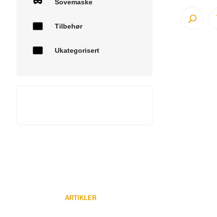
Sovemaske
Tilbehør
Ukategorisert
ARTIKLER