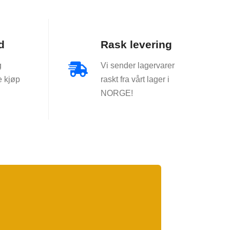
d
Rask levering
g
Vi sender lagervarer

e kjøp
raskt fra vårt lager i
NORGE!