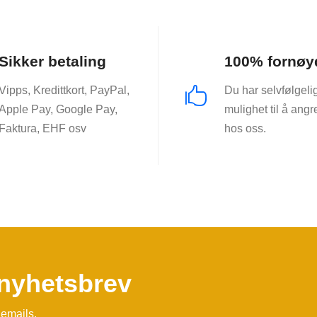
Sikker betaling
100% fornøy
Vipps, Kredittkort, PayPal,
Du har selvfølgeli

Apple Pay, Google Pay,
mulighet til å angr
Faktura, EHF osv
hos oss.
 nyhetsbrev
emails.