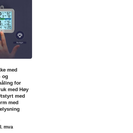
kke med
- og
åling for
ruk med Høy
Utstyrt med
erm med
elysning
l. mva