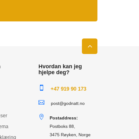
n
Hvordan kan jeg
hjelpe deg?

+47 919 90 173

post@godnatt.no
lser

Postaddress:
jema
Postboks 88,
3475 Røyken, Norge
klæring