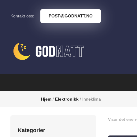
Kontakt oss:
POST@GODNATT.NO
Hjem
/
Elektronikk
/ Inneklima
Viser det ene r
Kategorier