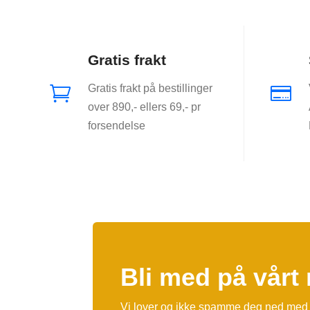
Gratis frakt
Gratis frakt på bestillinger


over 890,- ellers 69,- pr
forsendelse
Bli med på vårt
Vi lover og ikke spamme deg ned med 