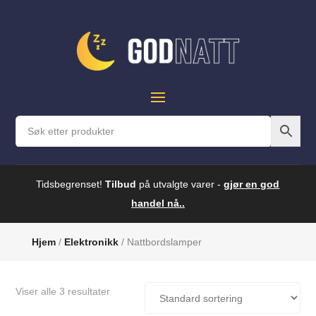
Tidsbegrenset!
Tilbud
på utvalgte varer -
gjør en god
handel nå..
Hjem
/
Elektronikk
/ Nattbordslamper
Viser alle 3 resultater