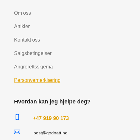
Om oss
Artikler
Kontakt oss
Salgsbetingelser
Angrerettsskjema
Personvernerklæring
Hvordan kan jeg hjelpe deg?

+47 919 90 173

post@godnatt.no