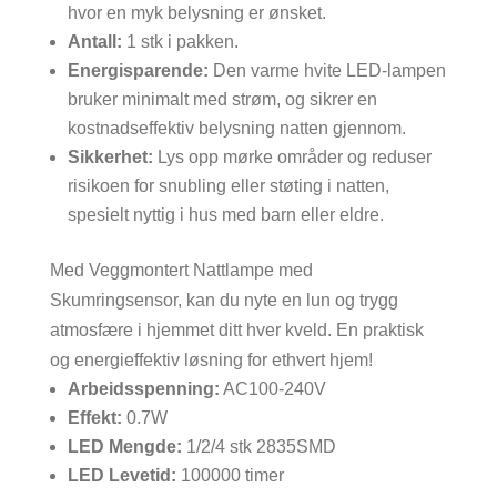
hvor en myk belysning er ønsket.
Antall:
1 stk i pakken.
Energisparende:
Den varme hvite LED-lampen
bruker minimalt med strøm, og sikrer en
kostnadseffektiv belysning natten gjennom.
Sikkerhet:
Lys opp mørke områder og reduser
risikoen for snubling eller støting i natten,
spesielt nyttig i hus med barn eller eldre.
Med Veggmontert Nattlampe med
Skumringsensor, kan du nyte en lun og trygg
atmosfære i hjemmet ditt hver kveld. En praktisk
og energieffektiv løsning for ethvert hjem!
Arbeidsspenning:
AC100-240V
Effekt:
0.7W
LED Mengde:
1/2/4 stk 2835SMD
LED Levetid:
100000 timer