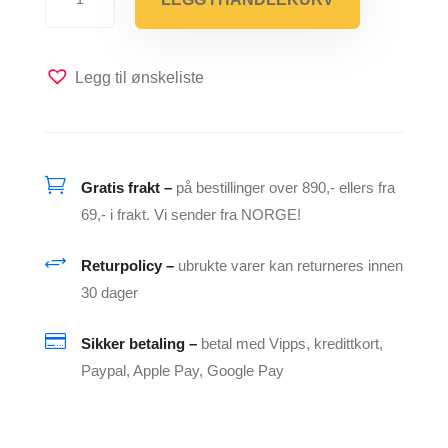
med
Skumringsensor
antall
Legg til ønskeliste

Gratis frakt –
på bestillinger over 890,- ellers fra
69,- i frakt. Vi sender fra NORGE!
+
Returpolicy –
ubrukte varer kan returneres innen
30 dager

Sikker betaling –
betal med Vipps, kredittkort,
Paypal, Apple Pay, Google Pay