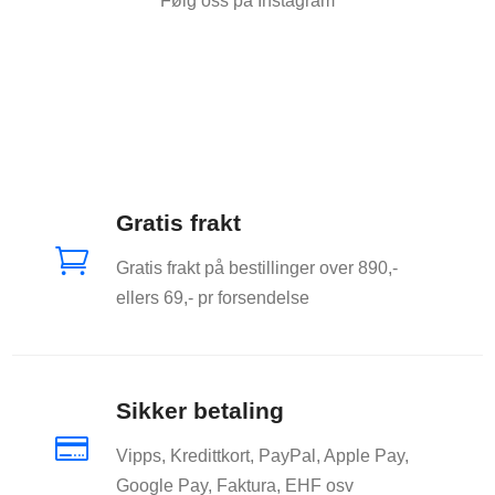
Følg oss på Instagram
på
produktsiden
Gratis frakt

Gratis frakt på bestillinger over 890,-
ellers 69,- pr forsendelse
Sikker betaling

Vipps, Kredittkort, PayPal, Apple Pay,
Google Pay, Faktura, EHF osv