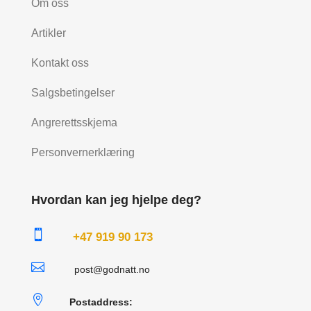
Om oss
Artikler
Kontakt oss
Salgsbetingelser
Angrerettsskjema
Personvernerklæring
Hvordan kan jeg hjelpe deg?

+47 919 90 173

post@godnatt.no

Postaddress: