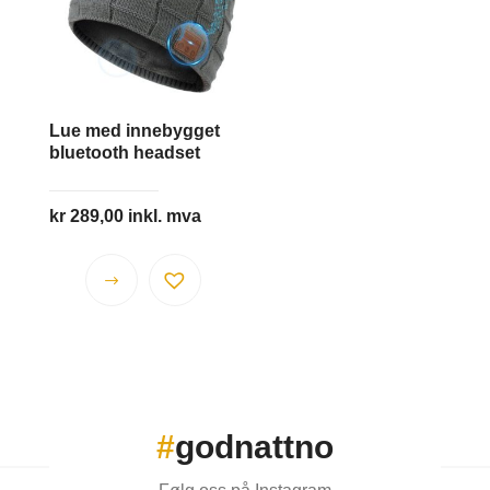
kan
velges
på
produktsiden
Lue med innebygget
bluetooth headset
kr
289,00
inkl. mva
Dette
produktet
har
flere
varianter.
Alternativene
#
godnattno
kan
velges