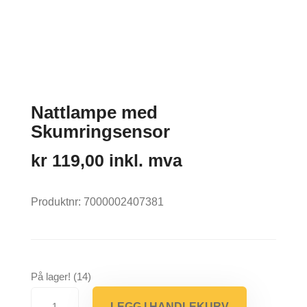
Nattlampe med
Skumringsensor
kr
119,00
inkl. mva
Produktnr:
7000002407381
På lager! (14)
Nattlampe
LEGG I HANDLEKURV