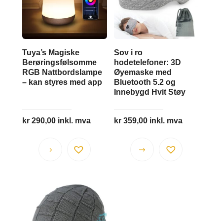
Tuya’s Magiske
Sov i ro
Berøringsfølsomme
hodetelefoner: 3D
RGB Nattbordslampe
Øyemaske med
– kan styres med app
Bluetooth 5.2 og
Innebygd Hvit Støy
kr
290,00
inkl. mva
kr
359,00
inkl. mva
Dette
produktet
har
flere
varianter.
Alternativene