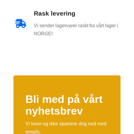
Rask levering

Vi sender lagervarer raskt fra vårt lager i
NORGE!
Bli med på vårt
nyhetsbrev
Vi lover og ikke spamme deg ned med
emails.