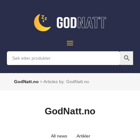
GodNatt.no
>
Articles by: GodNatt.no
GodNatt.no
All news
Artikler