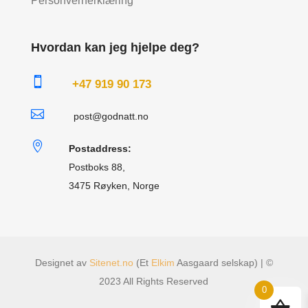
Personvernerklæring
Hvordan kan jeg hjelpe deg?

+47 919 90 173

post@godnatt.no

Postaddress:
Postboks 88,
3475 Røyken, Norge
Designet av
Sitenet.no
(Et
Elkim
Aasgaard selskap) | ©
2023 All Rights Reserved
0