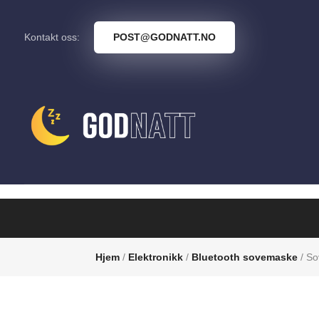
Kontakt oss:
POST@GODNATT.NO
Hjem
/
Elektronikk
/
Bluetooth sovemaske
/ So