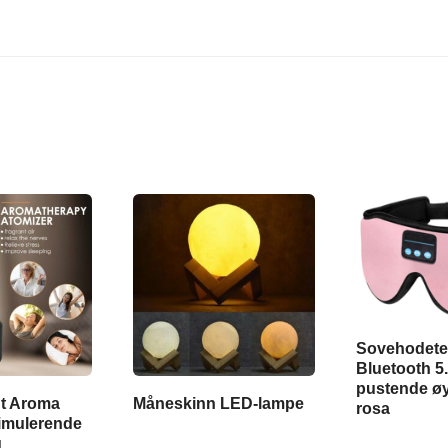
Sovehodete
Bluetooth 5.
pustende ø
ht Aroma
Måneskinn LED-lampe
rosa
Simulerende
g