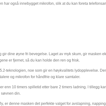
Den har også innebygget mikrofon, slik at du kan foreta telefons
og gir dine øyne fri bevegelse. Laget av myk skum, gir masken e
ene er fjernet, så du kan holde den ren og frisk.
.2-teknologien, noe som gir en høykvalitets lydopplevelse. Den k
talere og mikrofon for håndfrie og klare samtaler.
nn 10 timers spilletid etter bare 2 timers ladning. I tillegg ka
r søvnen din.
t fly, er denne masken det perfekte valget for avslapning, nappi