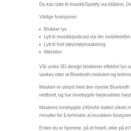
Du kan lytte til musikk/Spotify via blåtann. 
Viktige funksjoner:
Blokker lys
Lytt til musikk/podcast via din mobiltelefon
Lytt til hvit støy/støymaskering
Mikrofon
Vår unike 3D-design blokkerer effektivt lys 
vaskes etter at Bluetooth-modulen og ledning
Masken er utstyrt med den nyeste Bluetooth 5
nettbrett, og har innebygde høykvalitets høyt
Maskens innebygde 240mAh batteri sikrer mer e
minutter for å forhindre at musikken forstyrre
Enten du er hjemme, på et hotell, eller på e