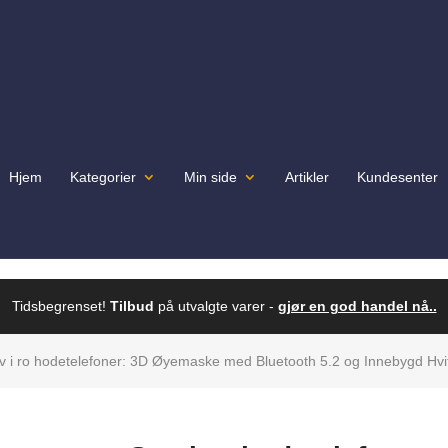
Hjem
Kategorier
Min side
Artikler
Kundesenter
Tidsbegrenset!
Tilbud
på utvalgte varer -
gjør en god handel nå..
v i ro hodetelefoner: 3D Øyemaske med Bluetooth 5.2 og Innebygd Hvi