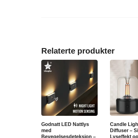
Relaterte produkter
Godnatt LED Nattlys
Candle Lig
med
Diffuser – 
Bevegelsesdeteksjon –
Lyseffekt o