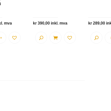
i
kl. mva
kr
390,00
inkl. mva
kr
289,00
in
Dette
produktet
har
flere
varianter.
Alternativene
kan
velges
på
produktsiden