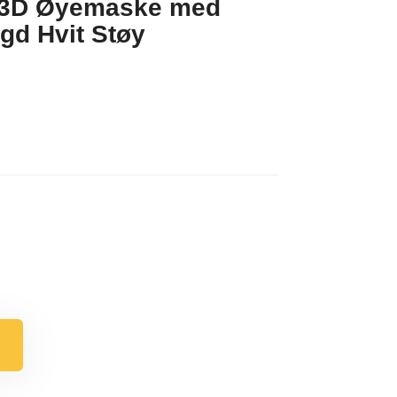
r: 3D Øyemaske med
gd Hvit Støy
V