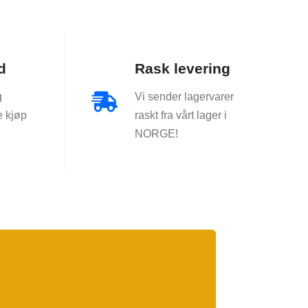
d
Rask levering
g
Vi sender lagervarer

e kjøp
raskt fra vårt lager i
NORGE!