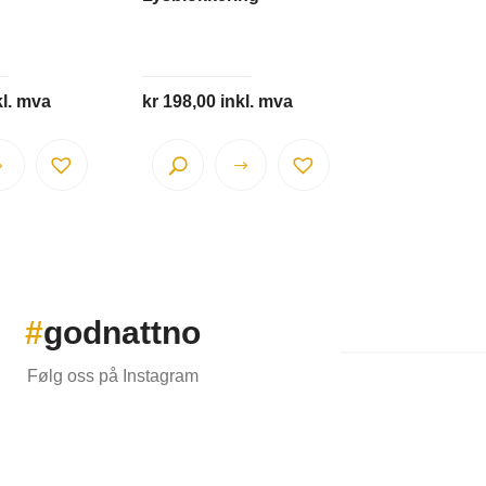
kl. mva
kr
198,00
inkl. mva
Dette
produktet
har
flere
varianter.
Alternativene
#
godnattno
kan
velges
Følg oss på Instagram
på
produktsiden