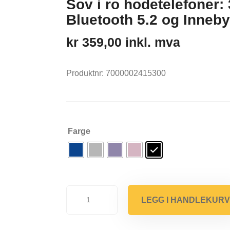
Sov i ro hodetelefone
Bluetooth 5.2 og Inneby
kr
359,00
inkl. mva
Produktnr:
7000002415300
Farge
Sov
LEGG I HANDLEKUR
i
ro