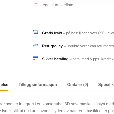
hodetelefoner:
Legg til ønskeliste
3D
Øyemaske
med
Bluetooth

Gratis frakt –
på bestillinger over 890,- ell
5.2
og
+
Returpolicy –
ubrukte varer kan returnere
Innebygd
Hvit

Sikker betaling –
betal med Vipps, kreditt
Støy
antall
velse
Tilleggsinformasjon
Omtaler (0)
Spesifi
er som er integrert i en komfortabel 3D sovemaske. Utstyrt med
yder, slik at du kan sovne til lyden av naturen, musikk eller po