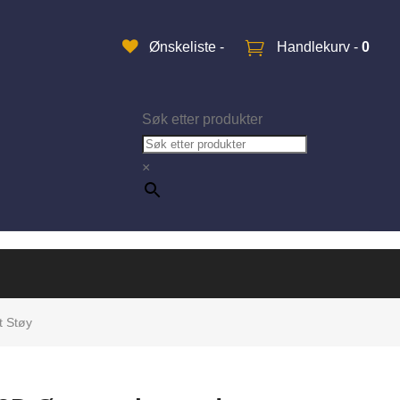
Ønskeliste -
Handlekurv -
0
Søk etter produkter
×
t Støy