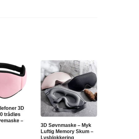
lefoner 3D
0 trådløs
yemaske –
3D Søvnmaske – Myk
Luftig Memory Skum –
Lysblokkering