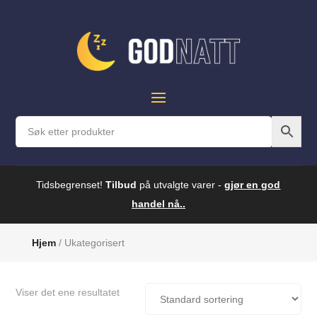
Tidsbegrenset!
Tilbud
på utvalgte varer -
gjør en god
handel nå..
Hjem
/ Ukategorisert
Viser det ene resultatet